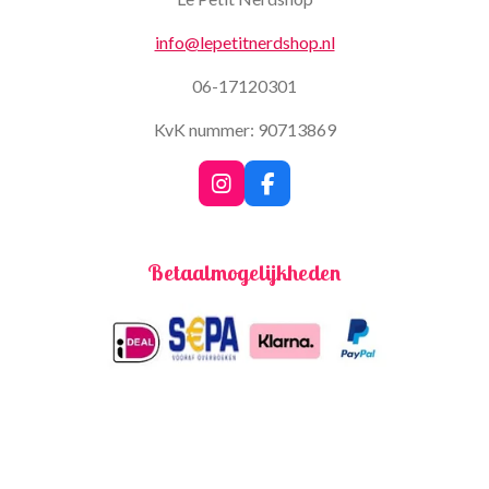
info@lepetitnerdshop.nl
06-17120301
KvK nummer: 90713869
I
F
n
a
s
c
t
e
Betaalmogelijkheden
a
b
g
o
r
o
a
k
m