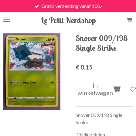
Gratis verzending vanaf 100,-
Ga
direct
Le Petit Nerdshop
naar
de
hoofdinhoud
Snover 009/198
Single Strike
€ 0,15
In
winkelwagen
Snover 009/198 Single
Strike
Chilling Reign