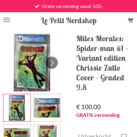
Gratis verzending vanaf 100,-
Ga
direct
Le Petit Nerdshop
naar
de
hoofdinhoud
Miles Morales:
Spider-man #1 -
Variant edition
Chrissie Zullo
Cover - Graded
9.8
€ 100,00
GRATIS verzending
Uitverkocht