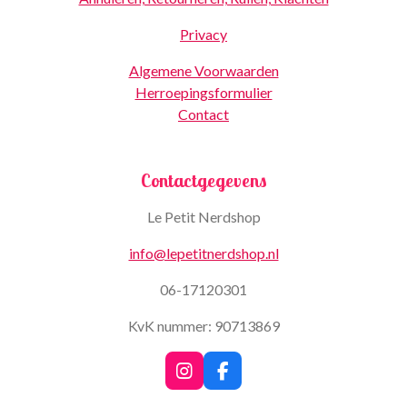
Privacy
Algemene Voorwaarden
Herroepingsformulier
Contact
Contactgegevens
Le Petit Nerdshop
info@lepetitnerdshop.nl
06-17120301
KvK nummer: 90713869
I
F
n
a