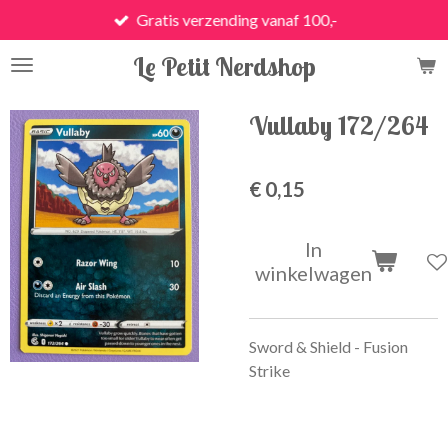
Gratis verzending vanaf 100,-
Ga
direct
Le Petit Nerdshop
naar
de
hoofdinhoud
Vullaby 172/264
€ 0,15
In
winkelwagen
Sword & Shield - Fusion
Strike