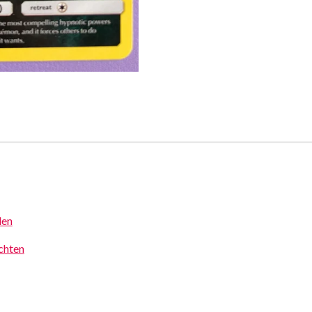
den
achten