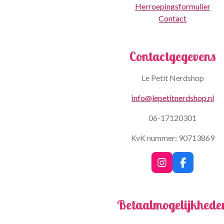
Herroepingsformulier
Contact
Contactgegevens
Le Petit Nerdshop
info@lepetitnerdshop.nl
06-17120301
KvK nummer: 90713869
I
F
n
a
s
c
t
e
Betaalmogelijkhede
a
b
g
o
r
o