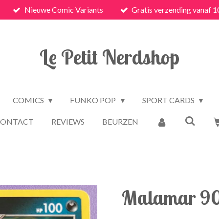
Nieuwe Comic Variants
Gratis verzending vanaf 1
Le Petit Nerdshop
COMICS
FUNKO POP
SPORT CARDS
CONTACT
REVIEWS
BEURZEN
Malamar 90