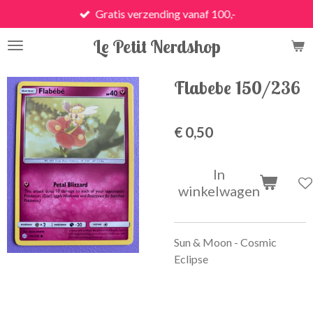
Gratis verzending vanaf 100,-
Ga
direct
Le Petit Nerdshop
naar
de
hoofdinhoud
Flabebe 150/236
€ 0,50
In
winkelwagen
Sun & Moon - Cosmic
Eclipse