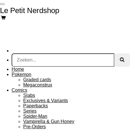
Ga
Le Petit Nerdshop
direct
naar
de
hoofdinhoud
Home
Pokemon
Graded cards
Megaconstrux
Comics
Slabs
Exclusives & Variants
Paperbacks
Series
Spider-Man
Vampirella & Gun Honey
Pre-Orders