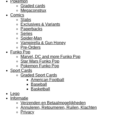
Pokemon
Graded cards
Megaconstrux
Comics
Slabs
Exclusives & Variants
Paperbacks
Series
Spider-Man
Vampirella & Gun Honey
Pre-Orders
Funko Pop
Marvel, DC and more Funko Pop
Star Wars Funko Pop
Pokemon Funko Pop
Sport Cards
Graded Sport Cards
American Football
Baseball
Basketball
Lego
Informatie
Verzenden en Betaalmogelijkheden
Annuleren, Retourneren, Ruilen, Klachten
Privacy