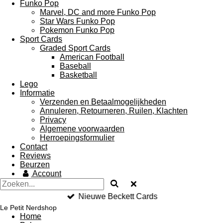
Funko Pop
Marvel, DC and more Funko Pop
Star Wars Funko Pop
Pokemon Funko Pop
Sport Cards
Graded Sport Cards
American Football
Baseball
Basketball
Lego
Informatie
Verzenden en Betaalmogelijkheden
Annuleren, Retourneren, Ruilen, Klachten
Privacy
Algemene voorwaarden
Herroepingsformulier
Contact
Reviews
Beurzen
Account
Nieuwe Beckett Cards
Le Petit Nerdshop
Home