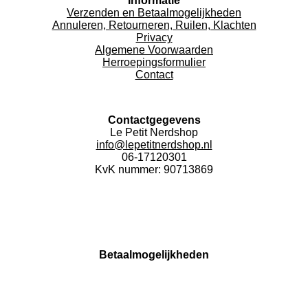
Informatie
Verzenden en Betaalmogelijkheden
Annuleren, Retourneren, Ruilen, Klachten
Privacy
Algemene Voorwaarden
Herroepingsformulier
Contact
Contactgegevens
Le Petit Nerdshop
info@lepetitnerdshop.nl
06-17120301
KvK nummer: 90713869
I
F
n
a
s
c
t
e
Betaalmogelijkheden
a
b
g
o
r
o
a
k