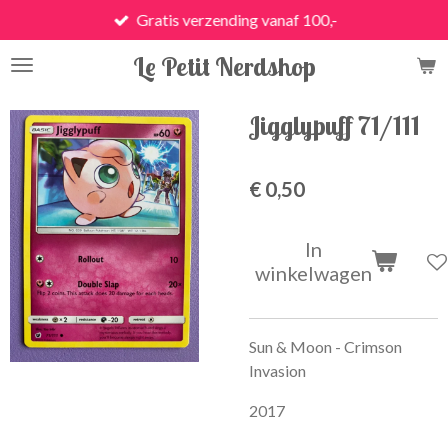
Gratis verzending vanaf 100,-
Ga
direct
Le Petit Nerdshop
naar
de
hoofdinhoud
Jigglypuff 71/111
€ 0,50
In
winkelwagen
Sun & Moon - Crimson
Invasion
2017