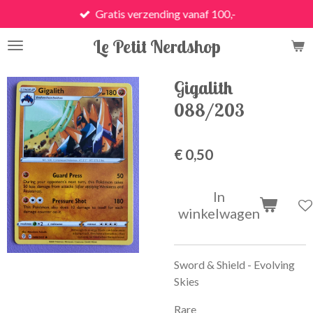
Gratis verzending vanaf 100,-
Ga
direct
Le Petit Nerdshop
naar
de
hoofdinhoud
Gigalith
088/203
€ 0,50
In
winkelwagen
Sword & Shield - Evolving
Skies
Rare