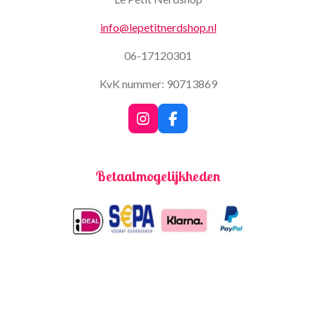
info@lepetitnerdshop.nl
06-17120301
KvK nummer: 90713869
I
F
n
a
s
c
t
e
Betaalmogelijkheden
a
b
g
o
r
o
a
k
m