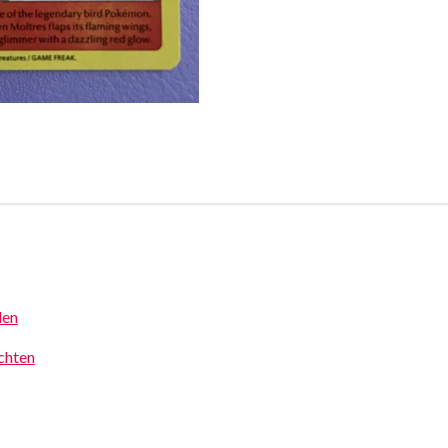
den
achten