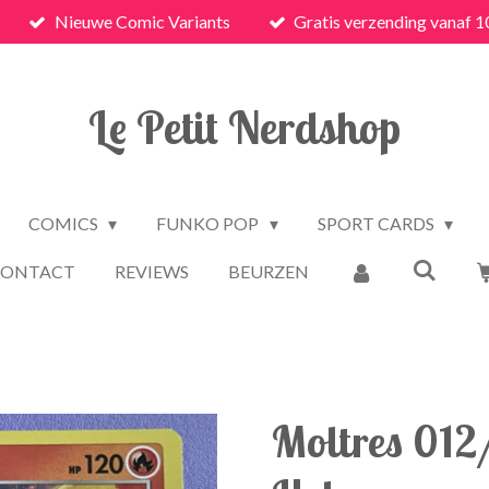
Nieuwe Comic Variants
Gratis verzending vanaf 1
Le Petit Nerdshop
COMICS
FUNKO POP
SPORT CARDS
CONTACT
REVIEWS
BEURZEN
Moltres 012