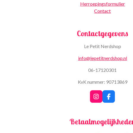
Herroepingsformulier
Contact
Contactgegevens
Le Petit Nerdshop
info@lepetitnerdshop.nl
06-17120301
KvK nummer: 90713869
I
F
n
a
s
c
t
e
Betaalmogelijkhede
a
b
g
o
r
o