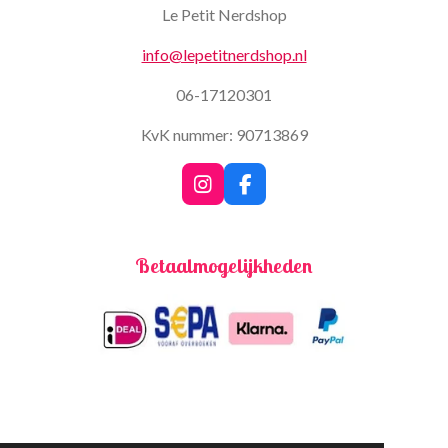
Le Petit Nerdshop
info@lepetitnerdshop.nl
06-17120301
KvK nummer: 90713869
I
F
n
a
s
c
t
e
Betaalmogelijkheden
a
b
g
o
r
o
a
k
m