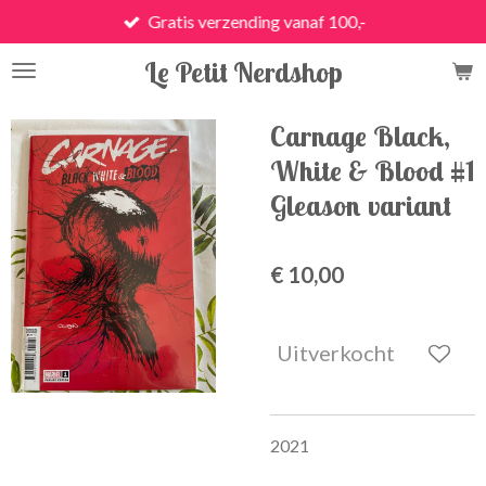
Gratis verzending vanaf 100,-
Ga
direct
Le Petit Nerdshop
naar
de
hoofdinhoud
Carnage Black,
White & Blood #1
Gleason variant
€ 10,00
Uitverkocht
2021