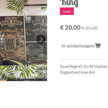
King
Sale!
€ 20,00
€ 25,00
In winkelwagen
Road Rage #1 tm #4 Stephen 
Bagged and boarded