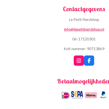
Contactgegevens
Le Petit Nerdshop
info@lepetitnerdshop.nl
06-17120301
KvK nummer: 90713869
I
F
n
a
s
c
t
e
Betaalmogelijkhede
a
b
g
o
r
o
a
k
m